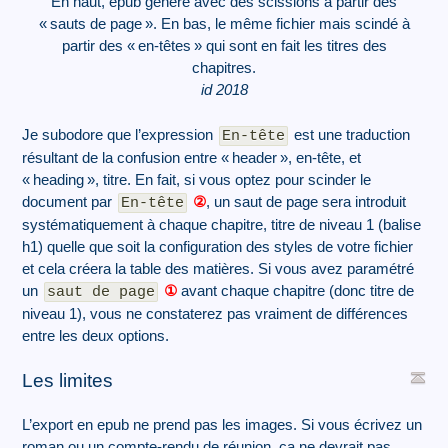
En haut, epub généré avec des scissions à partir des
«
sauts de page
». En bas, le même fichier mais scindé à
partir des «
en-têtes
» qui sont en fait les titres des
chapitres.
id 2018
Je subodore que l’expression
est une traduction
En-tête
résultant de la confusion entre «
header
», en-tête, et
«
heading
», titre. En fait, si vous optez pour scinder le
document par
②
, un saut de page sera introduit
En-tête
systématiquement à chaque chapitre, titre de niveau 1 (balise
h1) quelle que soit la configuration des styles de votre fichier
et cela créera la table des matières. Si vous avez paramétré
un
①
avant chaque chapitre (donc titre de
saut de page
niveau 1), vous ne constaterez pas vraiment de différences
entre les deux options.
Les limites
L’export en epub ne prend pas les images. Si vous écrivez un
roman ou un compte-rendu de réunion, ça ne devrait pas